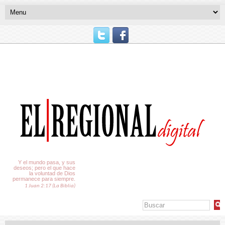
El Tiempo
Y el mundo pasa, y sus
deseos; pero el que hace
la voluntad de Dios
permanece para siempre.
1 Juan 2:17 (La Biblia)