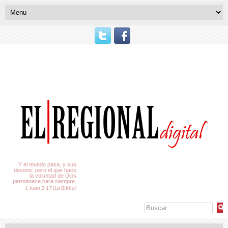
El Tiempo
Y el mundo pasa, y sus
deseos; pero el que hace
la voluntad de Dios
permanece para siempre.
1 Juan 2:17 (La Biblia)