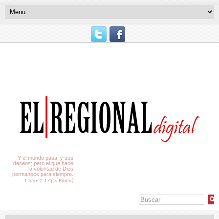
El Tiempo
Y el mundo pasa, y sus
deseos; pero el que hace
la voluntad de Dios
permanece para siempre.
1 Juan 2:17 (La Biblia)