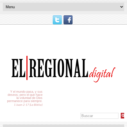
El Tiempo
Y el mundo pasa, y sus
deseos; pero el que hace
la voluntad de Dios
permanece para siempre.
1 Juan 2:17 (La Biblia)