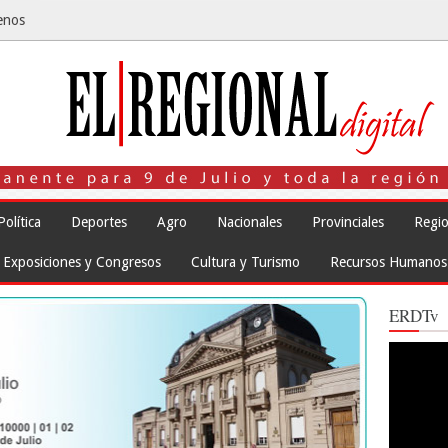
enos
Política
Deportes
Agro
Nacionales
Provinciales
Regio
Exposiciones y Congresos
Cultura y Turismo
Recursos Humanos
ERDTv
Reproduct
de
vídeo