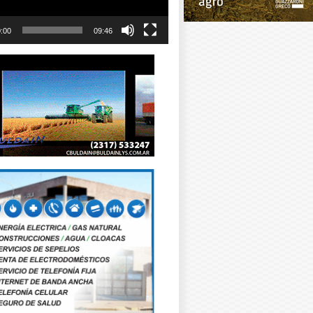
:00
09:46