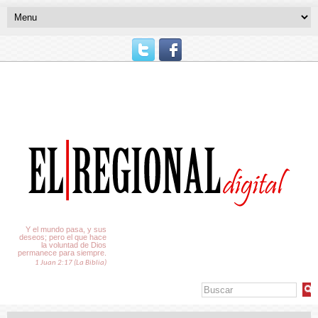
El Tiempo
Y el mundo pasa, y sus
deseos; pero el que hace
la voluntad de Dios
permanece para siempre.
1 Juan 2:17 (La Biblia)