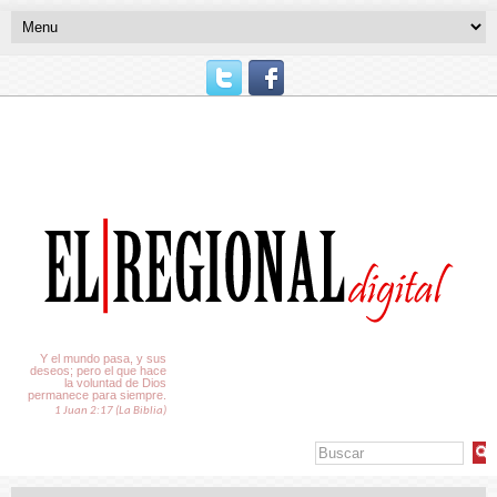
El Tiempo
Y el mundo pasa, y sus
deseos; pero el que hace
la voluntad de Dios
permanece para siempre.
1 Juan 2:17 (La Biblia)