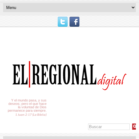
El Tiempo
Y el mundo pasa, y sus
deseos; pero el que hace
la voluntad de Dios
permanece para siempre.
1 Juan 2:17 (La Biblia)