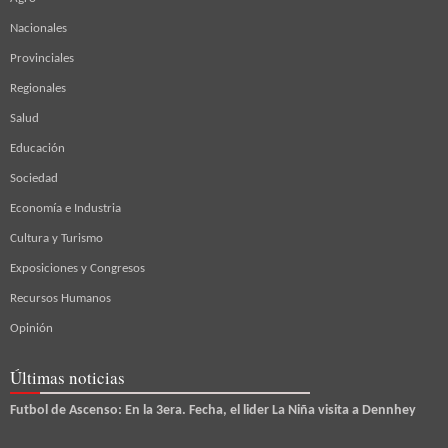
Nacionales
Provinciales
Regionales
Salud
Educación
Sociedad
Economía e Industria
Cultura y Turismo
Exposiciones y Congresos
Recursos Humanos
Opinión
Últimas noticias
Futbol de Ascenso: En la 3era. Fecha, el lider La Niña visita a Dennhey