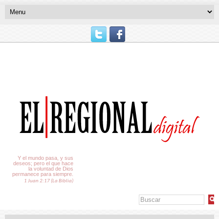
El Tiempo
Y el mundo pasa, y sus
deseos; pero el que hace
la voluntad de Dios
permanece para siempre.
1 Juan 2:17 (La Biblia)