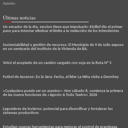
Opinión
Últimas noticias
Un senador de la 4ta. seccion tiene que impulsarlo: Kicillof dio el primer
paso para intentar eliminar el límite a la reelección de los intendentes
Sustentabilidad y gestión de recursos: El Municipio de 9 de Julio expuso
en un seminario del Instituto de la Vivienda de BA.
Volcó el acoplado de un camión cargado con soja en la Ruta Nº 5
Futbol de Ascenso: En la 3era. Fecha, el lider La Niña visita a Dennhey
«Cualquiera puede ser un asesino»: Hoy sábado 8, comienza la primera
de las nueve funciones de «Agosto A Todo Teatro» 2026
Legumbres de invierno: potencial para diversificar y fortalecer los
sistemas productivos
Estudian nuevas herramientas para mejorar el control de gramíneas