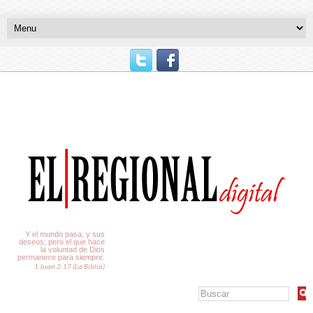
El Tiempo
Y el mundo pasa, y sus
deseos; pero el que hace
la voluntad de Dios
permanece para siempre.
1 Juan 2:17 (La Biblia)