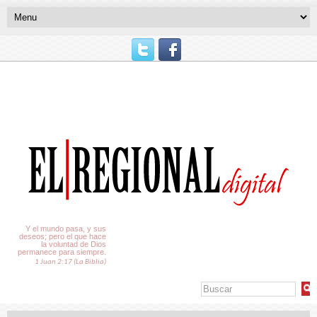
El Tiempo
Y el mundo pasa, y sus
deseos; pero el que hace
la voluntad de Dios
permanece para siempre.
1 Juan 2:17 (La Biblia)