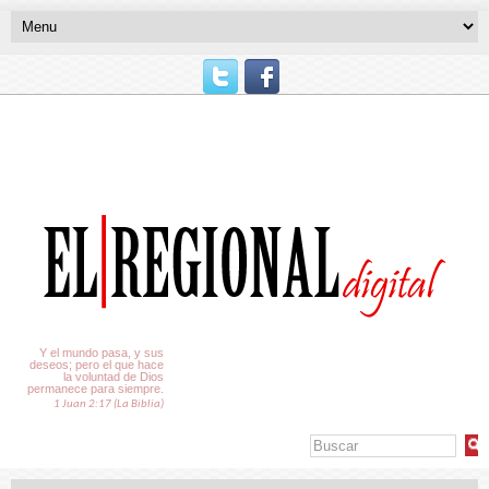
El Tiempo
Y el mundo pasa, y sus
deseos; pero el que hace
la voluntad de Dios
permanece para siempre.
1 Juan 2:17 (La Biblia)