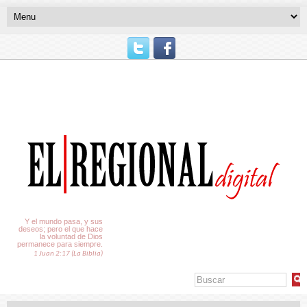
El Tiempo
Y el mundo pasa, y sus
deseos; pero el que hace
la voluntad de Dios
permanece para siempre.
1 Juan 2:17 (La Biblia)