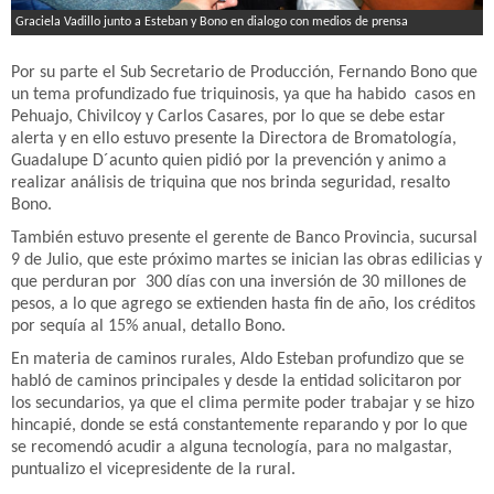
Graciela Vadillo junto a Esteban y Bono en dialogo con medios de prensa
Por su parte el Sub Secretario de Producción, Fernando Bono que
un tema profundizado fue triquinosis, ya que ha habido casos en
Pehuajo, Chivilcoy y Carlos Casares, por lo que se debe estar
alerta y en ello estuvo presente la Directora de Bromatología,
Guadalupe D´acunto quien pidió por la prevención y animo a
realizar análisis de triquina que nos brinda seguridad, resalto
Bono.
También estuvo presente el gerente de Banco Provincia, sucursal
9 de Julio, que este próximo martes se inician las obras edilicias y
que perduran por 300 días con una inversión de 30 millones de
pesos, a lo que agrego se extienden hasta fin de año, los créditos
por sequía al 15% anual, detallo Bono.
En materia de caminos rurales, Aldo Esteban profundizo que se
habló de caminos principales y desde la entidad solicitaron por
los secundarios, ya que el clima permite poder trabajar y se hizo
hincapié, donde se está constantemente reparando y por lo que
se recomendó acudir a alguna tecnología, para no malgastar,
puntualizo el vicepresidente de la rural.