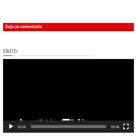
Deja un comentario
ERDTv
Reproductor
de
vídeo
00:00
09:46