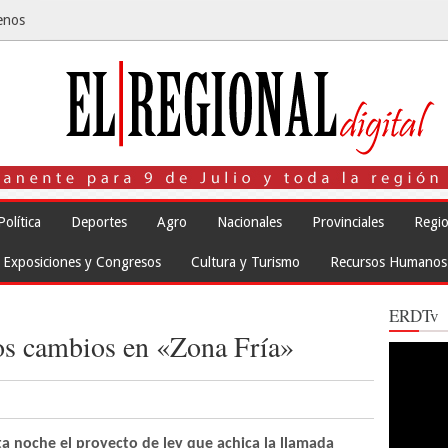
enos
Política
Deportes
Agro
Nacionales
Provinciales
Regio
Exposiciones y Congresos
Cultura y Turismo
Recursos Humanos
ERDTv
os cambios en «Zona Fría»
Reproduct
de
vídeo
a noche el proyecto de ley que achica la llamada