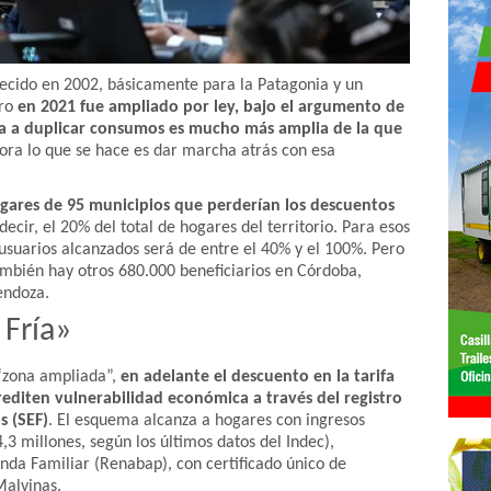
lecido en 2002, básicamente para la Patagonia y un
ero
en 2021 fue ampliado por ley, bajo el argumento de
liga a duplicar consumos es mucho más amplia de la que
hora lo que se hace es dar marcha atrás con esa
gares de 95 municipios que perderían los descuentos
 decir, el 20% del total de hogares del territorio. Para esos
os usuarios alcanzados será de entre el 40% y el 100%. Pero
ambién hay otros 680.000 beneficiarios en Córdoba,
endoza.
 Fría»
 “zona ampliada”,
en adelante el descuento en la tarifa
editen vulnerabilidad económica a través del registro
s (SEF)
. El esquema alcanza a hogares con ingresos
4,3 millones, según los últimos datos del Indec),
enda Familiar (Renabap), con certificado único de
Malvinas.