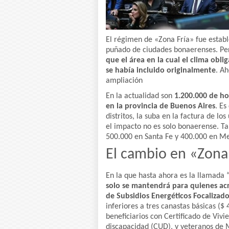
El régimen de «Zona Fría» fue estab
puñado de ciudades bonaerenses. P
que el área en la cual el clima ob
se había incluido originalmente
. A
ampliación
En la actualidad son
1.200.000 de ho
en la provincia de Buenos Aires
. Es
distritos, la suba en la factura de l
el impacto no es solo bonaerense. T
500.000 en Santa Fe y 400.000 en M
El cambio en «Zona
En la que hasta ahora es la llamada
solo se mantendrá para quienes acr
de Subsidios Energéticos Focalizado
inferiores a tres canastas básicas ($ 
beneficiarios con Certificado de Vivi
discapacidad (CUD), y veteranos de 