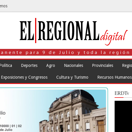
enos
Política
Deportes
Agro
Nacionales
Provinciales
Regio
Exposiciones y Congresos
Cultura y Turismo
Recursos Humanos
ERDTv
Reproduct
de
vídeo