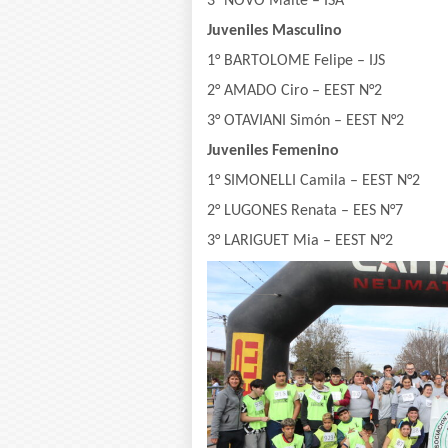
3° NOVO Maite – ISA
Juveniles Masculino
1° BARTOLOME Felipe – IJS
2° AMADO Ciro – EEST N°2
3° OTAVIANI Simón – EEST N°2
Juveniles Femenino
1° SIMONELLI Camila – EEST N°2
2° LUGONES Renata – EES N°7
3° LARIGUET Mia – EEST N°2