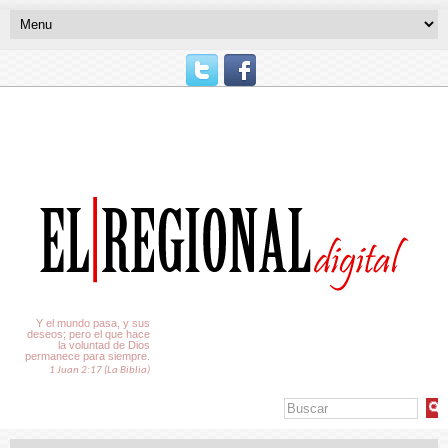
El Tiempo
Y el mundo pasa, y sus
deseos; pero el que hace
la voluntad de Dios
permanece para siempre.
1 Juan 2:17 (La Biblia)