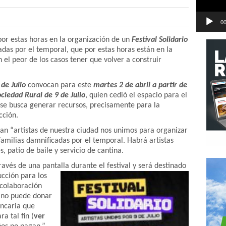
00
 por estas horas en la organización de un
Festival Solidario
adas por el temporal, que por estas horas están en la
n el peor de los casos tener que volver a construir
 de Julio
convocan para este
martes 2 de abril a partir de
ciedad Rural de 9 de Julio
, quien cedió el espacio para el
e se busca generar recursos, precisamente para la
cción.
an “artistas de nuestra ciudad nos unimos para organizar
s familias damnificadas por el temporal. Habrá artistas
s, patio de baile y servicio de cantina.
ravés de una pantalla durante el festival y será destinado
ucción
para los
 colaboración
ino puede donar
ancaria que
a tal fin (
ver