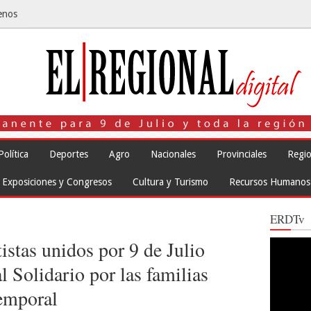
enos
Política
Deportes
Agro
Nacionales
Provinciales
Regio
Exposiciones y Congresos
Cultura y Turismo
Recursos Humanos
ERDTv
istas unidos por 9 de Julio
Reproduct
de
vídeo
l Solidario por las familias
temporal