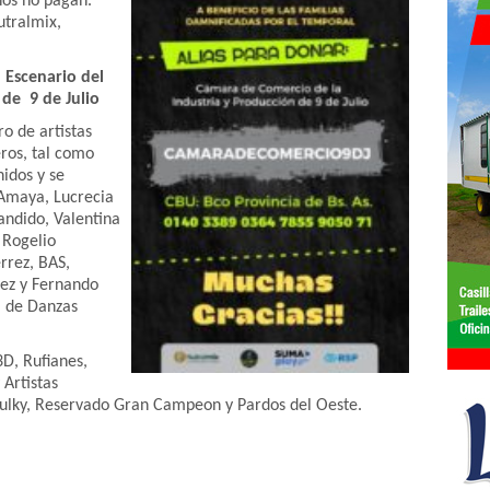
ños no pagan.”
tralmix,
l Escenario del
de 9 de Julio
o de artistas
eros, tal como
idos y se
 Amaya, Lucrecia
andido, Valentina
 Rogelio
rrez, BAS,
uez y Fernando
a de Danzas
D, Rufianes,
 Artistas
Sulky, Reservado Gran Campeon y Pardos del Oeste.