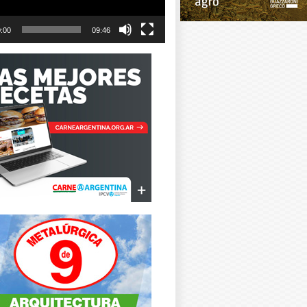
:00
09:46