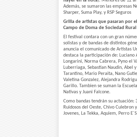
flayer en la nota
). Menores de 12 a
Además, se sumaron las empresas Nu
Sharper, Suma Play, y RSP Seguros
Grilla de artistas que pasaran por e
Campo de Doma de Sociedad Rural 
El festival contara con un gran númer
solistas y de bandas de distintos gén
anuncia el comunicado de Artistas Un
destaca la participación de: Luciano
Longarini, Norma Cabrera, Pyno el V
Luberriaga, Sebastian Naudin, Abel y
Tarantino, Mario Peraita, Nano Gutie
Valetina Gonzalez, Alejandra Rodrig
Garillo. Tambien se suman la Escuel
Nativas y Juani Falcone.
Como bandas tendrán su actuación: 3
Ruidosos del Oeste, Chivo Culebron y
Jovenes, La Tekka, Aquiem, Perro E´