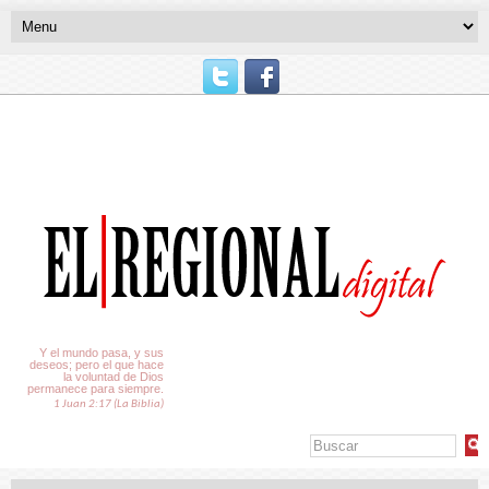
El Tiempo
Y el mundo pasa, y sus
deseos; pero el que hace
la voluntad de Dios
permanece para siempre.
1 Juan 2:17 (La Biblia)