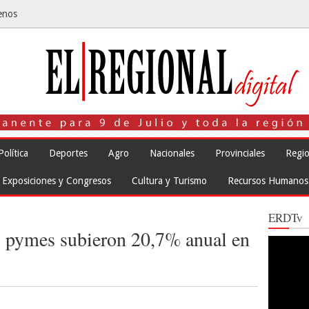
enos
Política
Deportes
Agro
Nacionales
Provinciales
Regio
Exposiciones y Congresos
Cultura y Turismo
Recursos Humanos
ERDTv
s pymes subieron 20,7% anual en
Reproduct
de
vídeo