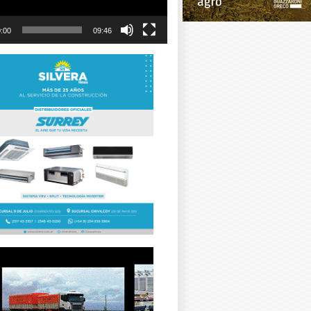
:00
09:46