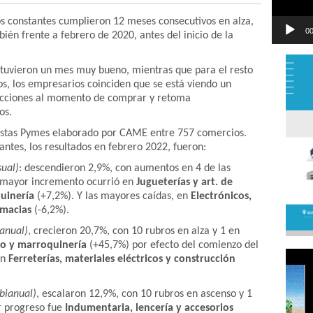
os constantes cumplieron 12 meses consecutivos en alza,
00
ién frente a febrero de 2020, antes del inicio de la
s tuvieron un mes muy bueno, mientras que para el resto
s, los empresarios coinciden que se está viendo un
icciones al momento de comprar y retoma
os.
ristas Pymes elaborado por CAME entre 757 comercios.
antes, los resultados en febrero 2022, fueron:
sual)
: descendieron 2,9%, con aumentos en 4 de las
El mayor incremento ocurrió en
Jugueterías y art. de
uinería
(+7,2%). Y las mayores caídas, en
Electrónicos,
rmacias
(-6,2%).
 anual)
, crecieron 20,7%, con 10 rubros en alza y 1 en
do y marroquinería
(+45,7%) por efecto del comienzo del
en
Ferreterías, materiales eléctricos y construcción
 bianual)
, escalaron 12,9%, con 10 rubros en ascenso y 1
r progreso fue
Indumentaria, lencería y accesorios