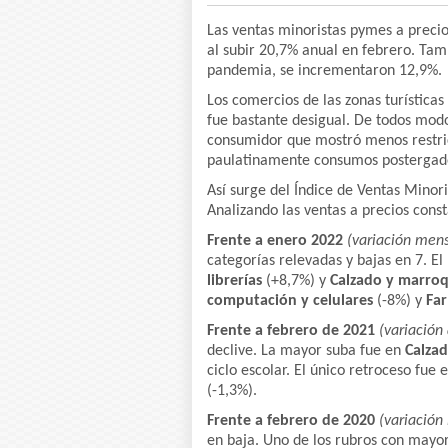
Las ventas minoristas pymes a preci
al subir 20,7% anual en febrero. Tamb
pandemia, se incrementaron 12,9%.
Los comercios de las zonas turística
fue bastante desigual. De todos modo
consumidor que mostró menos restr
paulatinamente consumos postergad
Así surge del Índice de Ventas Mino
Analizando las ventas a precios const
Frente a enero 2022
(variación men
categorías relevadas y bajas en 7. 
librerías
(+8,7%) y
Calzado y marroq
computación y celulares
(-8%) y
Fa
Frente a febrero de 2021
(variación
declive. La mayor suba fue en
Calza
ciclo escolar. El único retroceso fue 
(-1,3%).
Frente a febrero de 2020
(variación
en baja. Uno de los rubros con mayo