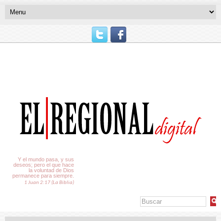
El Tiempo
Y el mundo pasa, y sus
deseos; pero el que hace
la voluntad de Dios
permanece para siempre.
1 Juan 2:17 (La Biblia)