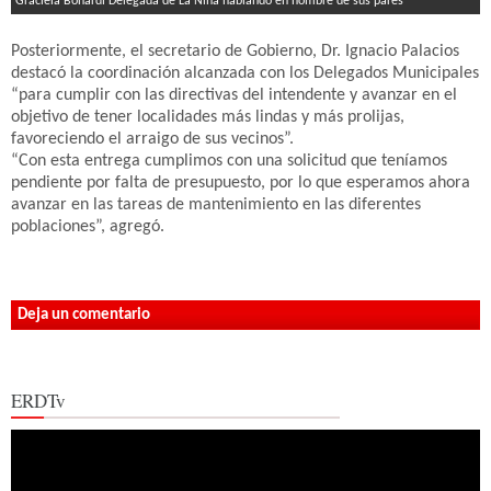
Graciela Bonardi Delegada de La Niña hablando en nombre de sus pares
Posteriormente, el secretario de Gobierno, Dr. Ignacio Palacios
destacó la coordinación alcanzada con los Delegados Municipales
“para cumplir con las directivas del intendente y avanzar en el
objetivo de tener localidades más lindas y más prolijas,
favoreciendo el arraigo de sus vecinos”.
“Con esta entrega cumplimos con una solicitud que teníamos
pendiente por falta de presupuesto, por lo que esperamos ahora
avanzar en las tareas de mantenimiento en las diferentes
poblaciones”, agregó.
Deja un comentario
ERDTv
Reproductor
de
vídeo