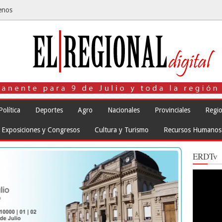
enos
Política
Deportes
Agro
Nacionales
Provinciales
Regio
Exposiciones y Congresos
Cultura y Turismo
Recursos Humanos
ERDTv
Reproduct
de
vídeo