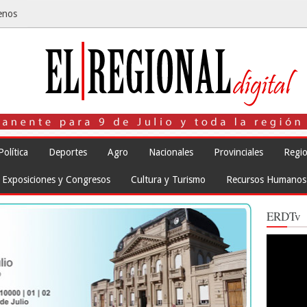
enos
Política
Deportes
Agro
Nacionales
Provinciales
Regio
Exposiciones y Congresos
Cultura y Turismo
Recursos Humanos
ERDTv
Reproduct
de
vídeo