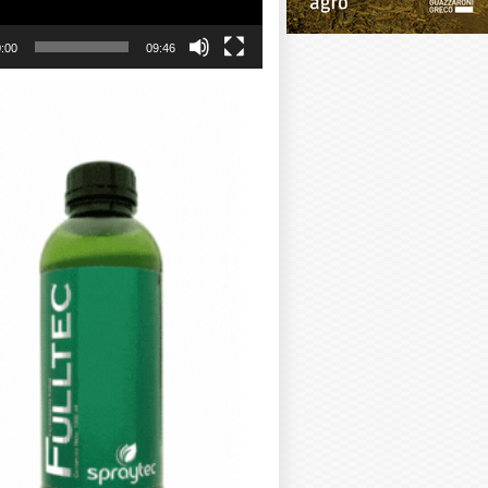
:00
09:46