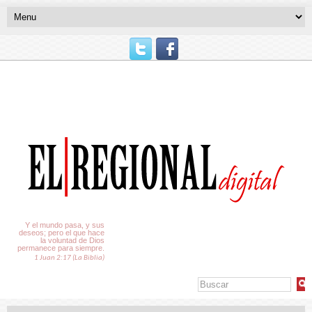
El Tiempo
Y el mundo pasa, y sus
deseos; pero el que hace
la voluntad de Dios
permanece para siempre.
1 Juan 2:17 (La Biblia)