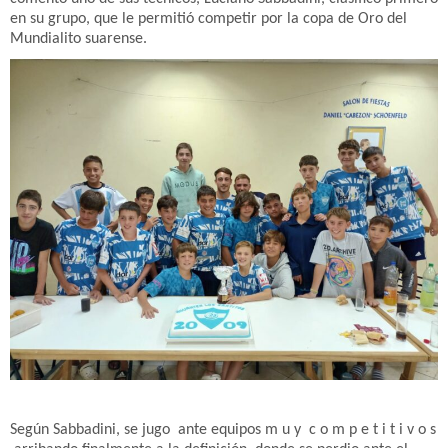
en su grupo, que le permitió competir por la copa de Oro del
Mundialito suarense.
Según Sabbadini, se jugo ante equipos m u y c o m p e t i t i v o s