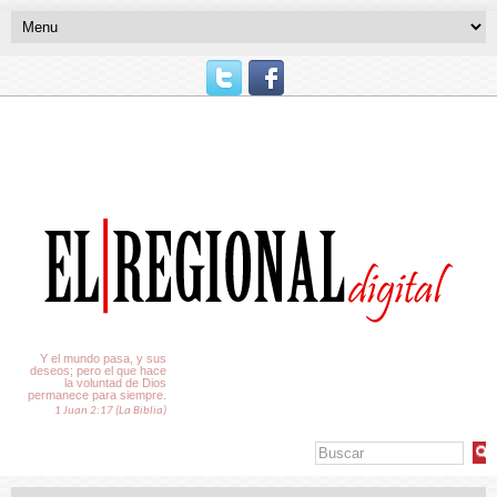
El Tiempo
Y el mundo pasa, y sus
deseos; pero el que hace
la voluntad de Dios
permanece para siempre.
1 Juan 2:17 (La Biblia)