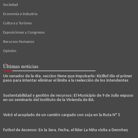
Sociedad
Economía e Industria
Cultura y Turismo
Exposiciones y Congresos
Recursos Humanos
Opinión
Últimas noticias
Un senador de la 4ta. seccion tiene que impulsarlo: Kicillof dio el primer
paso para intentar eliminar el límite a la reelección de los intendentes
Sustentabilidad y gestión de recursos: El Municipio de 9 de Julio expuso
en un seminario del Instituto de la Vivienda de BA.
Volcó el acoplado de un camión cargado con soja en la Ruta Nº 5
Futbol de Ascenso: En la 3era. Fecha, el lider La Niña visita a Dennhey