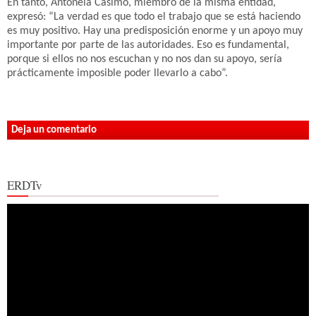
En tanto, Antonela Casimo, miembro de la misma entidad,
expresó: “La verdad es que todo el trabajo que se está haciendo
es muy positivo. Hay una predisposición enorme y un apoyo muy
importante por parte de las autoridades. Eso es fundamental,
porque si ellos no nos escuchan y no nos dan su apoyo, sería
prácticamente imposible poder llevarlo a cabo”.
Deja un comentario
ERDTv
Reproductor
de
vídeo