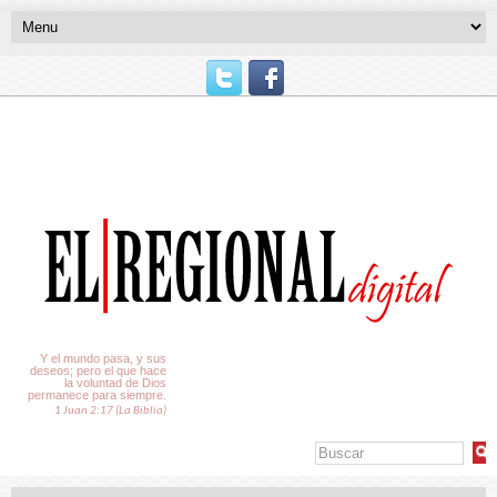
El Tiempo
Y el mundo pasa, y sus
deseos; pero el que hace
la voluntad de Dios
permanece para siempre.
1 Juan 2:17 (La Biblia)