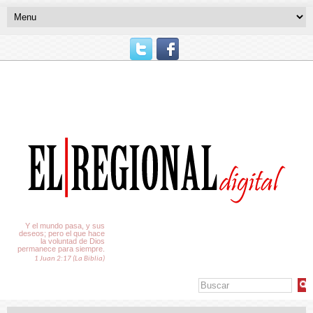
El Tiempo
Y el mundo pasa, y sus
deseos; pero el que hace
la voluntad de Dios
permanece para siempre.
1 Juan 2:17 (La Biblia)