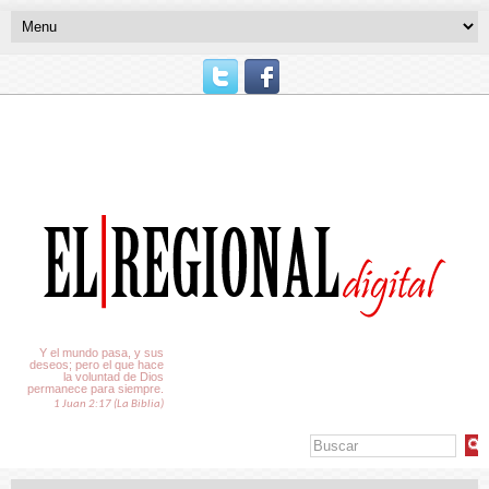
El Tiempo
Y el mundo pasa, y sus
deseos; pero el que hace
la voluntad de Dios
permanece para siempre.
1 Juan 2:17 (La Biblia)