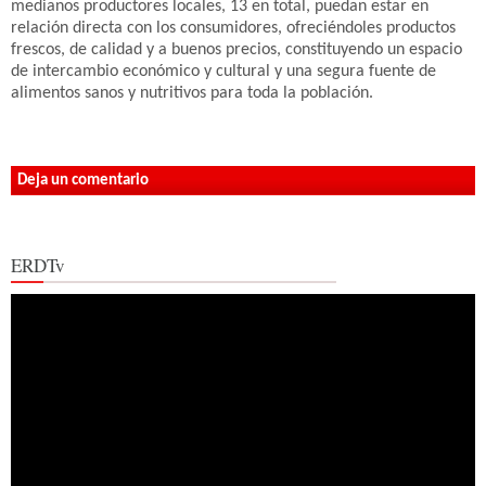
medianos productores locales, 13 en total, puedan estar en
relación directa con los consumidores, ofreciéndoles productos
frescos, de calidad y a buenos precios, constituyendo un espacio
de intercambio económico y cultural y una segura fuente de
alimentos sanos y nutritivos para toda la población.
Deja un comentario
ERDTv
Reproductor
de
vídeo