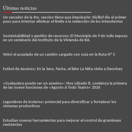
Últimas noticias
Un senador de la 4ta. seccion tiene que impulsarlo: Kicillof dio el primer
paso para intentar eliminar el límite a la reelección de los intendentes
Sustentabilidad y gestión de recursos: El Municipio de 9 de Julio expuso
en un seminario del Instituto de la Vivienda de BA.
Volcó el acoplado de un camión cargado con soja en la Ruta Nº 5
Futbol de Ascenso: En la 3era. Fecha, el lider La Niña visita a Dennhey
«Cualquiera puede ser un asesino»: Hoy sábado 8, comienza la primera
de las nueve funciones de «Agosto A Todo Teatro» 2026
Legumbres de invierno: potencial para diversificar y fortalecer los
sistemas productivos
Estudian nuevas herramientas para mejorar el control de gramíneas
resistentes