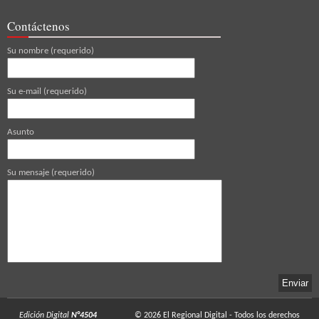
Contáctenos
Su nombre (requerido)
Su e-mail (requerido)
Asunto
Su mensaje (requerido)
Edición Digital
N°4504
© 2026
El Regional Digital
- Todos los derechos