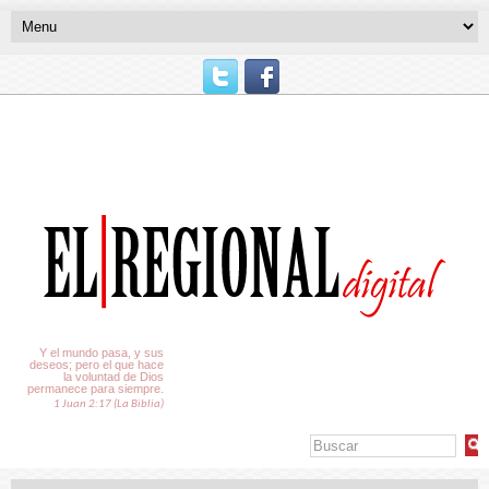
El Tiempo
Y el mundo pasa, y sus
deseos; pero el que hace
la voluntad de Dios
permanece para siempre.
1 Juan 2:17 (La Biblia)