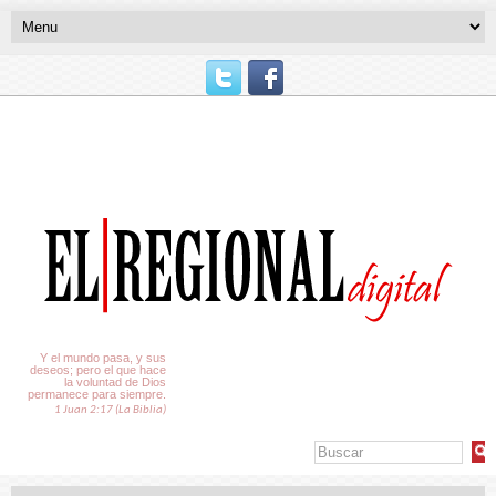
El Tiempo
Y el mundo pasa, y sus
deseos; pero el que hace
la voluntad de Dios
permanece para siempre.
1 Juan 2:17 (La Biblia)