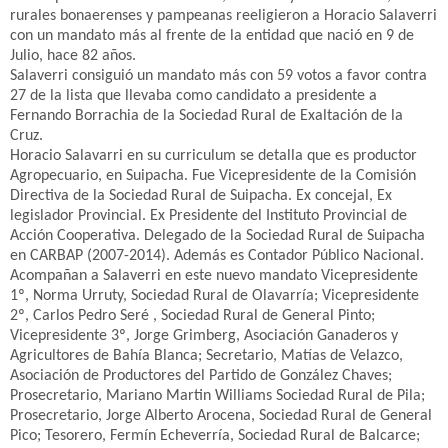
rurales bonaerenses y pampeanas reeligieron a Horacio Salaverri
con un mandato más al frente de la entidad que nació en 9 de
Julio, hace 82 años.
Salaverri consiguió un mandato más con 59 votos a favor contra
27 de la lista que llevaba como candidato a presidente a
Fernando Borrachia de la Sociedad Rural de Exaltación de la
Cruz.
Horacio Salavarri en su curriculum se detalla que es productor
Agropecuario, en Suipacha. Fue Vicepresidente de la Comisión
Directiva de la Sociedad Rural de Suipacha. Ex concejal, Ex
legislador Provincial. Ex Presidente del Instituto Provincial de
Acción Cooperativa. Delegado de la Sociedad Rural de Suipacha
en CARBAP (2007-2014). Además es Contador Público Nacional.
Acompañan a Salaverri en este nuevo mandato Vicepresidente
1º, Norma Urruty, Sociedad Rural de Olavarría; Vicepresidente
2º, Carlos Pedro Seré , Sociedad Rural de General Pinto;
Vicepresidente 3º, Jorge Grimberg, Asociación Ganaderos y
Agricultores de Bahía Blanca; Secretario, Matías de Velazco,
Asociación de Productores del Partido de González Chaves;
Prosecretario, Mariano Martin Williams Sociedad Rural de Pila;
Prosecretario, Jorge Alberto Arocena, Sociedad Rural de General
Pico; Tesorero, Fermín Echeverría, Sociedad Rural de Balcarce;