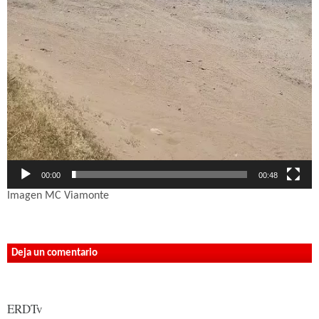
00:00
00:48
Imagen MC Viamonte
Deja un comentario
ERDTv