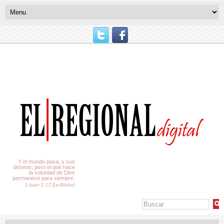
El Tiempo
Y el mundo pasa, y sus
deseos; pero el que hace
la voluntad de Dios
permanece para siempre.
1 Juan 2:17 (La Biblia)