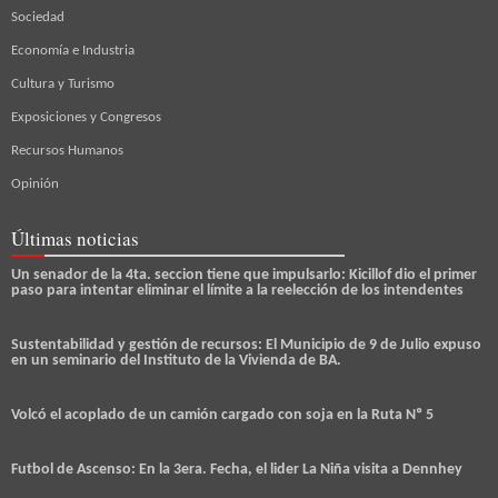
Sociedad
Economía e Industria
Cultura y Turismo
Exposiciones y Congresos
Recursos Humanos
Opinión
Últimas noticias
Un senador de la 4ta. seccion tiene que impulsarlo: Kicillof dio el primer
paso para intentar eliminar el límite a la reelección de los intendentes
Sustentabilidad y gestión de recursos: El Municipio de 9 de Julio expuso
en un seminario del Instituto de la Vivienda de BA.
Volcó el acoplado de un camión cargado con soja en la Ruta Nº 5
Futbol de Ascenso: En la 3era. Fecha, el lider La Niña visita a Dennhey