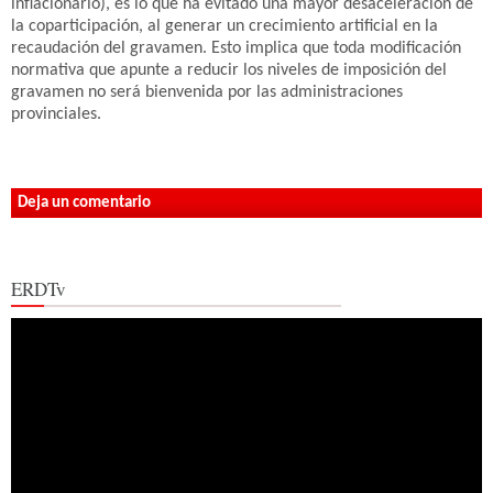
inflacionario), es lo que ha evitado una mayor desaceleración de
la coparticipación, al generar un crecimiento artificial en la
recaudación del gravamen. Esto implica que toda modificación
normativa que apunte a reducir los niveles de imposición del
gravamen no será bienvenida por las administraciones
provinciales.
Deja un comentario
ERDTv
Reproductor
de
vídeo