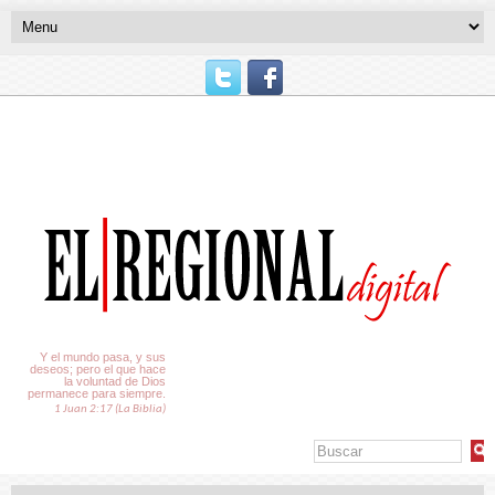
El Tiempo
Y el mundo pasa, y sus
deseos; pero el que hace
la voluntad de Dios
permanece para siempre.
1 Juan 2:17 (La Biblia)