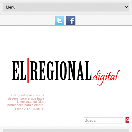
El Tiempo
Y el mundo pasa, y sus
deseos; pero el que hace
la voluntad de Dios
permanece para siempre.
1 Juan 2:17 (La Biblia)