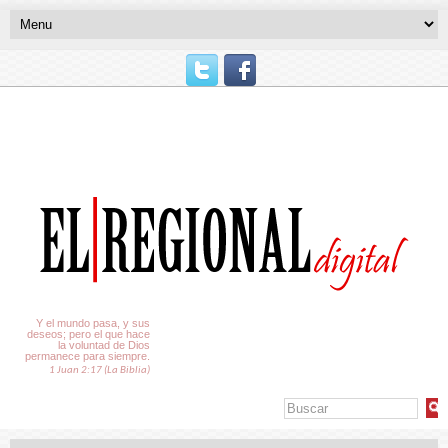
El Tiempo
Y el mundo pasa, y sus
deseos; pero el que hace
la voluntad de Dios
permanece para siempre.
1 Juan 2:17 (La Biblia)