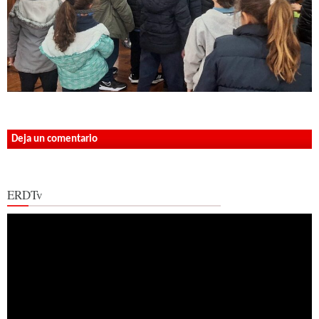
Deja un comentario
ERDTv
Reproductor
de
vídeo