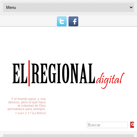
El Tiempo
Y el mundo pasa, y sus
deseos; pero el que hace
la voluntad de Dios
permanece para siempre.
1 Juan 2:17 (La Biblia)