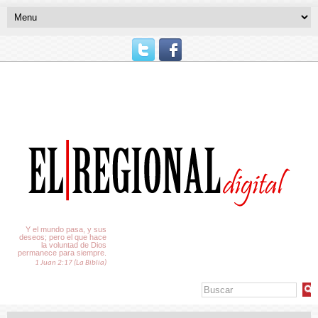
El Tiempo
Y el mundo pasa, y sus
deseos; pero el que hace
la voluntad de Dios
permanece para siempre.
1 Juan 2:17 (La Biblia)