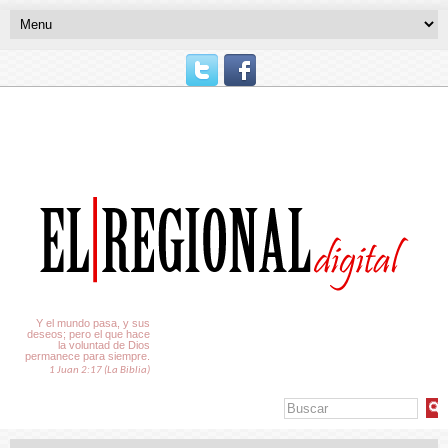
El Tiempo
Y el mundo pasa, y sus
deseos; pero el que hace
la voluntad de Dios
permanece para siempre.
1 Juan 2:17 (La Biblia)