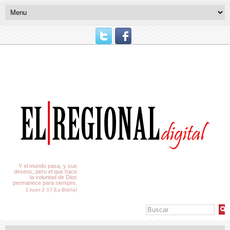
El Tiempo
Y el mundo pasa, y sus
deseos; pero el que hace
la voluntad de Dios
permanece para siempre.
1 Juan 2:17 (La Biblia)