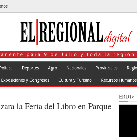
enos
Política
Deportes
Agro
Nacionales
Provinciales
Regio
Exposiciones y Congresos
Cultura y Turismo
Recursos Humanos
ERDTv
izara la Feria del Libro en Parque
Reproduct
de
vídeo