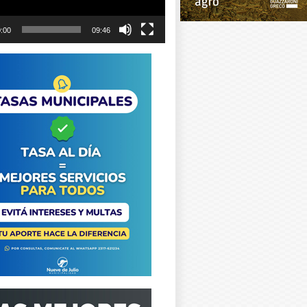
:00
09:46