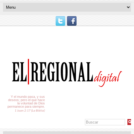
El Tiempo
Y el mundo pasa, y sus
deseos; pero el que hace
la voluntad de Dios
permanece para siempre.
1 Juan 2:17 (La Biblia)