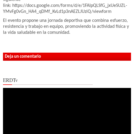
link: https://docs.google.com/forms/d/e/1FAIpQLSfG_jxUeSUZL-
YMvFg0vGn_HA4_qDMf_KvLd1p3nAEZLJUziQ/viewform
El evento propone una jornada deportiva que combina esfuerzo,
resistencia y trabajo en equipo, promoviendo la actividad física y
la vida saludable en la comunidad.
Deja un comentario
ERDTv
Reproductor
de
vídeo