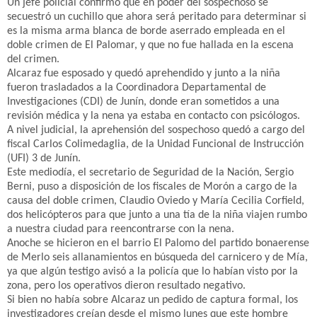
Un jefe policial confirmó que en poder del sospechoso se
secuestró un cuchillo que ahora será peritado para determinar si
es la misma arma blanca de borde aserrado empleada en el
doble crimen de El Palomar, y que no fue hallada en la escena
del crimen.
Alcaraz fue esposado y quedó aprehendido y junto a la niña
fueron trasladados a la Coordinadora Departamental de
Investigaciones (CDI) de Junín, donde eran sometidos a una
revisión médica y la nena ya estaba en contacto con psicólogos.
A nivel judicial, la aprehensión del sospechoso quedó a cargo del
fiscal Carlos Colimedaglia, de la Unidad Funcional de Instrucción
(UFI) 3 de Junín.
Este mediodía, el secretario de Seguridad de la Nación, Sergio
Berni, puso a disposición de los fiscales de Morón a cargo de la
causa del doble crimen, Claudio Oviedo y María Cecilia Corfield,
dos helicópteros para que junto a una tía de la niña viajen rumbo
a nuestra ciudad para reencontrarse con la nena.
Anoche se hicieron en el barrio El Palomo del partido bonaerense
de Merlo seis allanamientos en búsqueda del carnicero y de Mía,
ya que algún testigo avisó a la policía que lo habían visto por la
zona, pero los operativos dieron resultado negativo.
Si bien no había sobre Alcaraz un pedido de captura formal, los
investigadores creían desde el mismo lunes que este hombre