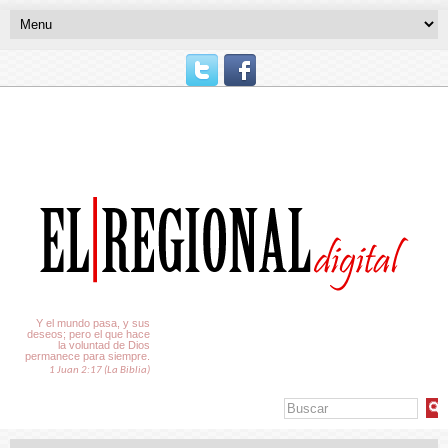
El Tiempo
Y el mundo pasa, y sus
deseos; pero el que hace
la voluntad de Dios
permanece para siempre.
1 Juan 2:17 (La Biblia)