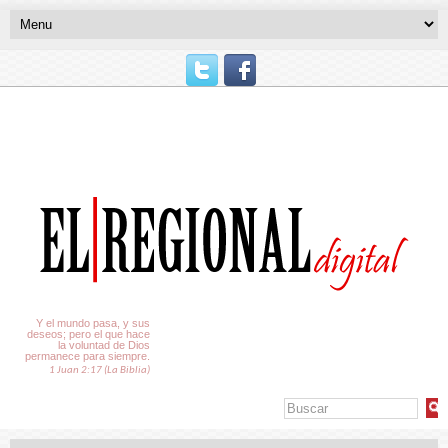
El Tiempo
Y el mundo pasa, y sus
deseos; pero el que hace
la voluntad de Dios
permanece para siempre.
1 Juan 2:17 (La Biblia)