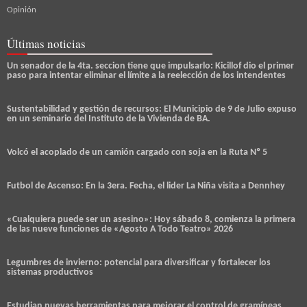
Opinión
Últimas noticias
Un senador de la 4ta. seccion tiene que impulsarlo: Kicillof dio el primer
paso para intentar eliminar el límite a la reelección de los intendentes
Sustentabilidad y gestión de recursos: El Municipio de 9 de Julio expuso
en un seminario del Instituto de la Vivienda de BA.
Volcó el acoplado de un camión cargado con soja en la Ruta Nº 5
Futbol de Ascenso: En la 3era. Fecha, el lider La Niña visita a Dennhey
«Cualquiera puede ser un asesino»: Hoy sábado 8, comienza la primera
de las nueve funciones de «Agosto A Todo Teatro» 2026
Legumbres de invierno: potencial para diversificar y fortalecer los
sistemas productivos
Estudian nuevas herramientas para mejorar el control de gramíneas