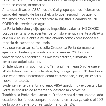
pregunto los motivos, y ABSA respondió la empresa de logística
teme no cobrar, informaron.
Ante esta situación ABSA nos pidió al grupo que nos hiciéramos
cargo del reparto de los sachet, a lo que respondimos que no
teníamos problemas en organizar la logística a cambio del NO
COBRO del servicio de agua.
La Porta intervino y dijo que es imposible avalar un NO COBRO
porque sentaría precedentes, pero instó enérgicamente a ABSA a
que en 20 días la obra esté funcionando como corresponde y el
reparto de sachet normalizado.
Hay que remarcar, señalo Julia Crespo, La Porta de manera
ejecutiva planteo que si esto no ocurriese en 20 días nos
volveríamos a encontrar, los mismos actores, sumando las
empresas adjudicatarias.
Dirigiéndose al grupo, nos dijo “en la primer reunión dije que el
20 de febrero empezaba la obra, hoy te digo que en 20 días tiene
que estar todo funcionando como corresponde, si no, los espero
nuevamente acá.
Evidentemente para Julia Crespo ABSA quedó muy expuesta y La
Porta se encargó de remarcarlo, destaco la convecina.
También La Porta hizo llamar al Profide y nos dieron un detallado
estado de los fondos comprometidos: la empresa ya cobró el 20%
de la obra y tiene solo realizado menos del 3%.