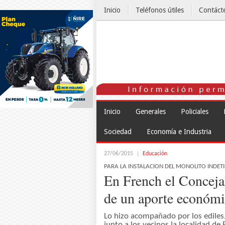
Inicio
Teléfonos útiles
Contáct
El Tiempo
Inicio
Generales
Policiales
Sociedad
Economía e Industria
27/06/2015
Educación
PARA LA INSTALACION DEL MONOLITO INDET
En French el Conceja
de un aporte económ
Lo hizo acompañado por los ediles,
junto a los vecinos la localidad d