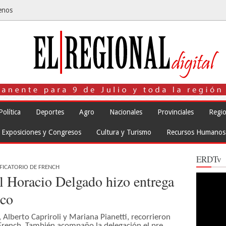
enos
Política
Deportes
Agro
Nacionales
Provinciales
Regio
Exposiciones y Congresos
Cultura y Turismo
Recursos Humanos
ERDTv
IFICATORIO DE FRENCH
l Horacio Delgado hizo entrega
Reproduct
de
vídeo
ico
 Alberto Capriroli y Mariana Pianetti, recorrieron
e French. También acompaño la delegación el pre