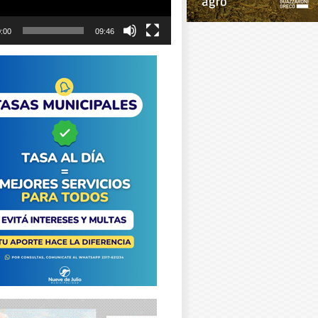
:00
09:46