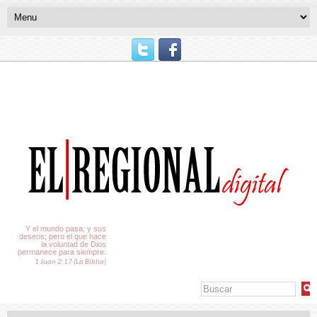
El Tiempo
Y el mundo pasa, y sus
deseos; pero el que hace
la voluntad de Dios
permanece para siempre.
1 Juan 2:17 (La Biblia)