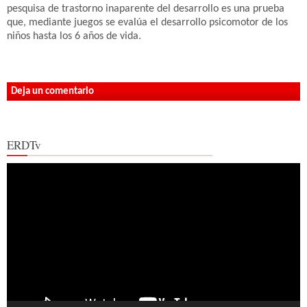
pesquisa de trastorno inaparente del desarrollo es una prueba
que, mediante juegos se evalúa el desarrollo psicomotor de los
niños hasta los 6 años de vida.
Deja un comentario
ERDTv
Reproductor
de
vídeo