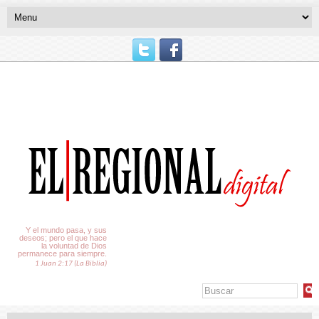
El Tiempo
Y el mundo pasa, y sus
deseos; pero el que hace
la voluntad de Dios
permanece para siempre.
1 Juan 2:17 (La Biblia)