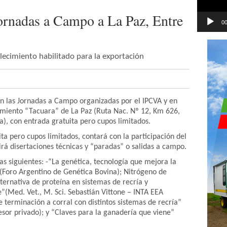
ornadas a Campo a La Paz, Entre
00
lecimiento habilitado para la exportación
n las Jornadas a Campo organizadas por el IPCVA y en
cimiento “Tacuara” de La Paz (Ruta Nac. Nº 12, Km 626,
), con entrada gratuita pero cupos limitados.
ita pero cupos limitados, contará con la participación del
rá disertaciones técnicas y “paradas” o salidas a campo.
las siguientes: -“La genética, tecnología que mejora la
 (Foro Argentino de Genética Bovina); Nitrógeno de
ternativa de proteína en sistemas de recría y
”(Med. Vet., M. Sci. Sebastián Vittone – INTA EEA
 terminación a corral con distintos sistemas de recría”
Asesor privado); y “Claves para la ganadería que viene”