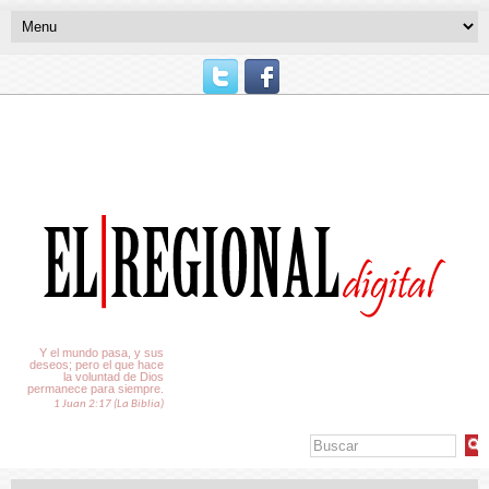
El Tiempo
Y el mundo pasa, y sus
deseos; pero el que hace
la voluntad de Dios
permanece para siempre.
1 Juan 2:17 (La Biblia)