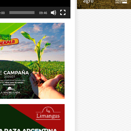
:00
09:46