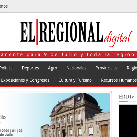
enos
Política
Deportes
Agro
Nacionales
Provinciales
Regio
Exposiciones y Congresos
Cultura y Turismo
Recursos Humanos
ERDTv
Reproduct
de
vídeo