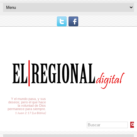
El Tiempo
Y el mundo pasa, y sus
deseos; pero el que hace
la voluntad de Dios
permanece para siempre.
1 Juan 2:17 (La Biblia)