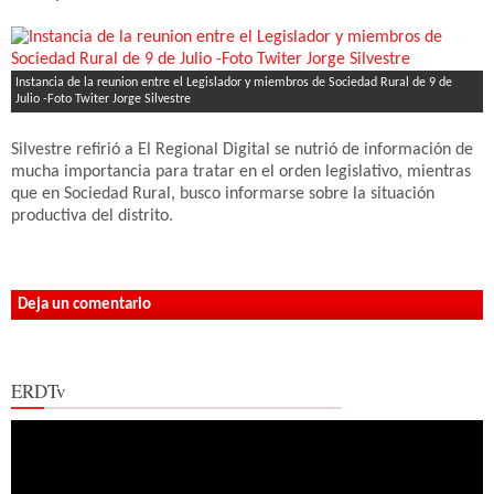
Instancia de la reunion entre el Legislador y miembros de Sociedad Rural de 9 de
Julio -Foto Twiter Jorge Silvestre
Silvestre refirió a El Regional Digital se nutrió de información de
mucha importancia para tratar en el orden legislativo, mientras
que en Sociedad Rural, busco informarse sobre la situación
productiva del distrito.
Deja un comentario
ERDTv
Reproductor
de
vídeo