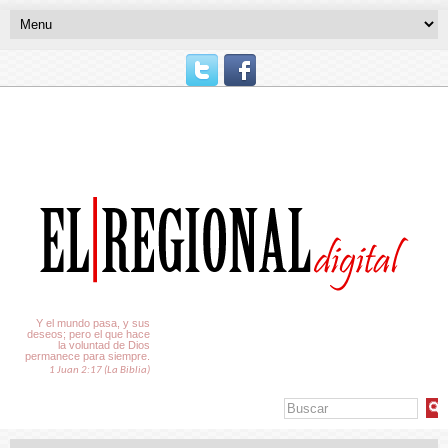
El Tiempo
Y el mundo pasa, y sus
deseos; pero el que hace
la voluntad de Dios
permanece para siempre.
1 Juan 2:17 (La Biblia)