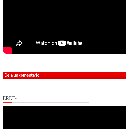
Deja un comentario
ERDTv
Reproductor
de
vídeo