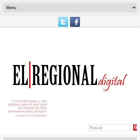
El Tiempo
Y el mundo pasa, y sus
deseos; pero el que hace
la voluntad de Dios
permanece para siempre.
1 Juan 2:17 (La Biblia)